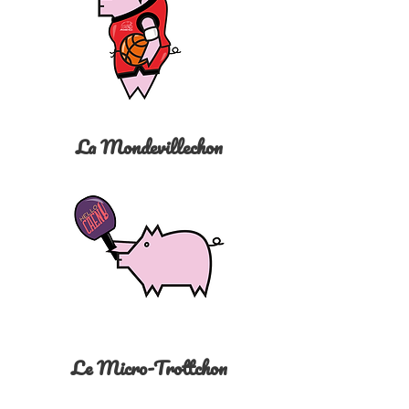
La Mondevillechon
Le Micro-Trottchon