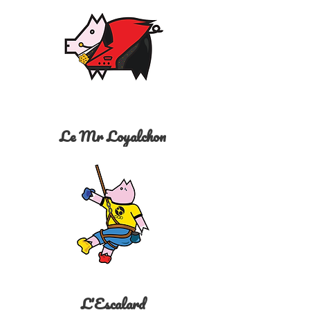
Le Mr Loyalchon
L'Escalard