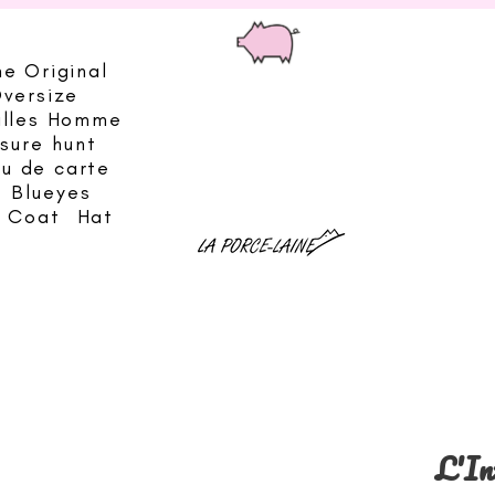
he Original
Oversize
illes Homme
sure hunt
eu de carte
Blueyes
& Coat
Hat
L'In