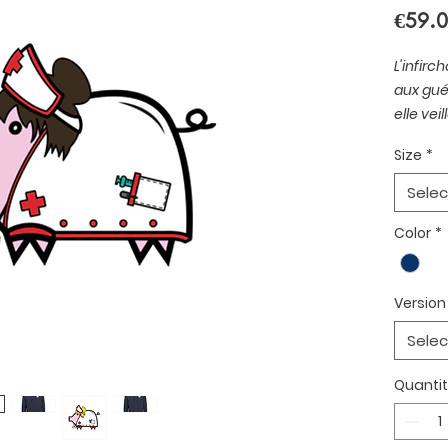
€59.
L'infirc
aux gué
elle vei
quotidi
Size
*
Généreu
L'infir
Selec
remarqu
Color
*
Sweat 
polyest
Version
Capuch
Grande
Selec
Bords c
Intérie
Quanti
Imprim