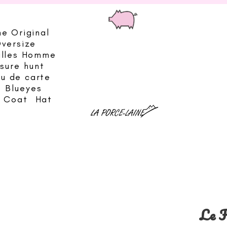
he Original
Oversize
illes Homme
sure hunt
eu de carte
Blueyes
& Coat
Hat
Le F