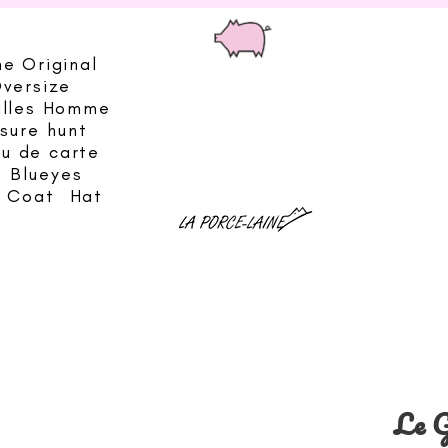
he Original
Oversize
illes Homme
sure hunt
eu de carte
Blueyes
& Coat
Hat
Le G