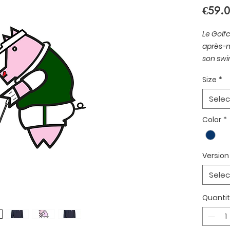
€59.
Le Golf
après-m
son swi
délicat
Size
*
même se
bon co
Selec
Color
*
Sweat 
polyest
Capuch
Version
Grande
Bords c
Selec
Intérie
Imprim
Quanti