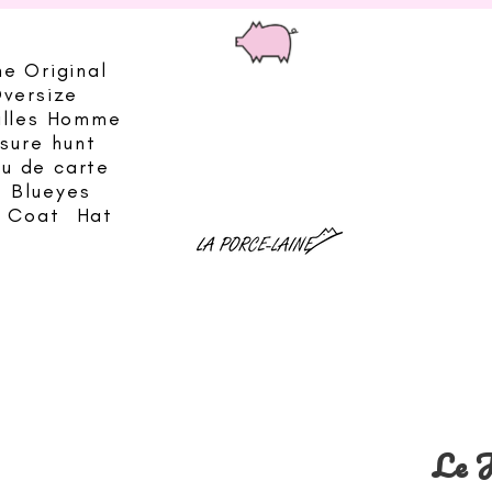
he Original
Oversize
illes Homme
sure hunt
eu de carte
Blueyes
& Coat
Hat
Le J