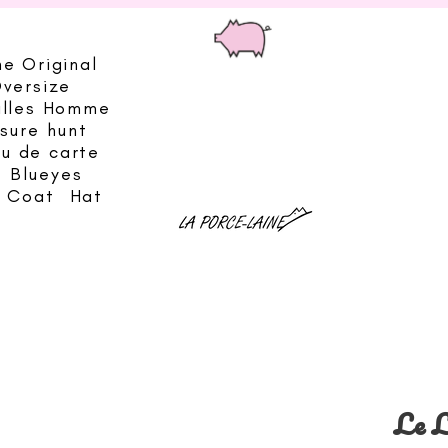
he Original
Oversize
illes Homme
sure hunt
eu de carte
Blueyes
& Coat
Hat
Le L