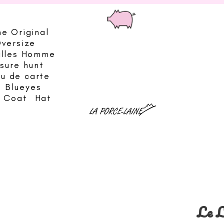
he Original
Oversize
illes Homme
sure hunt
eu de carte
Blueyes
& Coat
Hat
Le L