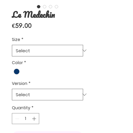
Le Medechin
Price
€59.00
Size
*
Color
*
Version
*
Quantity
*