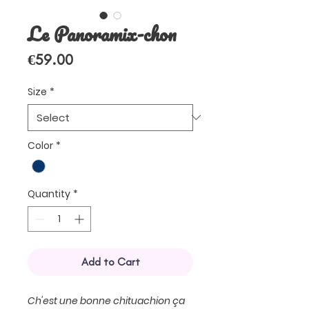
Le Panoramix-chon
Price
€59.00
Size
*
Color
*
Quantity
*
Add to Cart
Ch'est une bonne chituachion ça