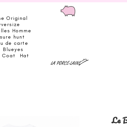
he Original
Oversize
illes Homme
sure hunt
eu de carte
Blueyes
& Coat
Hat
Le B