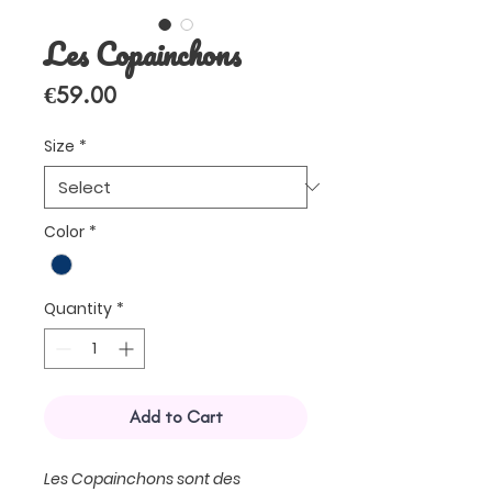
Les Copainchons
Price
€59.00
Size
*
Color
*
Quantity
*
Add to Cart
Les Copainchons sont des